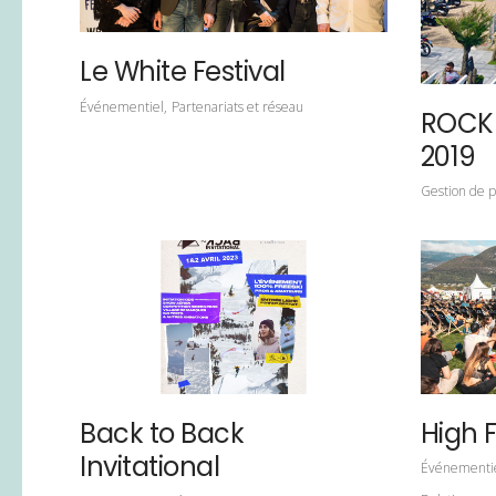
Le White Festival
Événementiel
Partenariats et réseau
ROCK 
2019
Gestion de p
Back to Back
High F
Invitational
Événementi