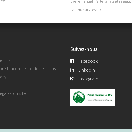
esse
Événementiel
Partenariats et réseau
Partenariats Locaux
Suivez-nous
e This
Facebook
pré faucon - Parc des Glaisins
LinkedIn
ecy
Instagram
égales du site