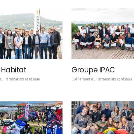
 Habitat
Groupe IPAC
el
Partenariats et réseau
Événementiel
Partenariats et réseau