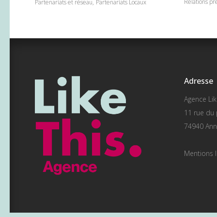
Relations pr
Partenariats et réseau
Partenariats Locaux
Adresse
Agence Lik
11 rue du 
74940 Ann
Mentions l