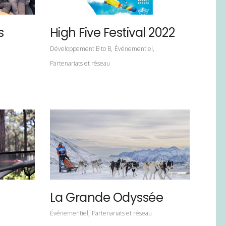
s
High Five Festival 2022
Développement B to B
Événementiel
Partenariats et réseau
La Grande Odyssée
Événementiel
Partenariats et réseau